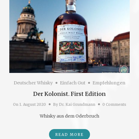
Deutscher Whisky
Einfach Gut
Empfehlungen
Der Kolonist. First Edition
On
1. August 2020
By
Dr. Kai Grundmann
0 Comments
Whisky aus dem Oderbruch
READ MORE