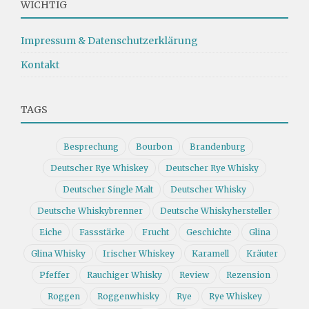
WICHTIG
Impressum & Datenschutzerklärung
Kontakt
TAGS
Besprechung
Bourbon
Brandenburg
Deutscher Rye Whiskey
Deutscher Rye Whisky
Deutscher Single Malt
Deutscher Whisky
Deutsche Whiskybrenner
Deutsche Whiskyhersteller
Eiche
Fassstärke
Frucht
Geschichte
Glina
Glina Whisky
Irischer Whiskey
Karamell
Kräuter
Pfeffer
Rauchiger Whisky
Review
Rezension
Roggen
Roggenwhisky
Rye
Rye Whiskey