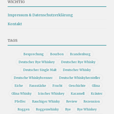
WICHTIG
Impressum & Datenschutzerklärung
Kontakt
TAGS
Besprechung
Bourbon
Brandenburg
Deutscher Rye Whiskey
Deutscher Rye Whisky
Deutscher Single Malt
Deutscher Whisky
Deutsche Whiskybrenner
Deutsche Whiskyhersteller
Eiche
Fassstärke
Frucht
Geschichte
Glina
Glina Whisky
Irischer Whiskey
Karamell
Kräuter
Pfeffer
Rauchiger Whisky
Review
Rezension
Roggen
Roggenwhisky
Rye
Rye Whiskey