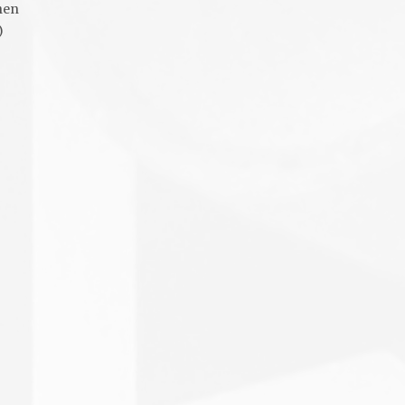
hen
)