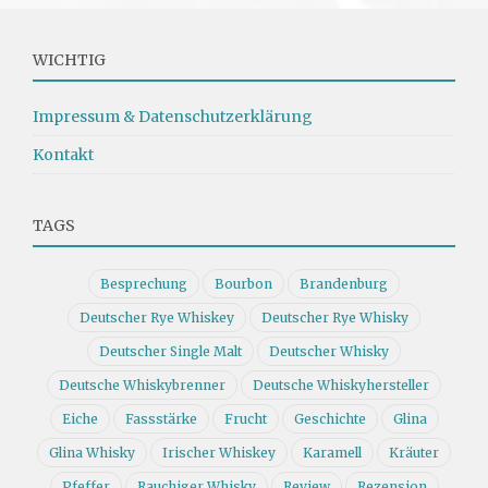
WICHTIG
Impressum & Datenschutzerklärung
Kontakt
TAGS
Besprechung
Bourbon
Brandenburg
Deutscher Rye Whiskey
Deutscher Rye Whisky
Deutscher Single Malt
Deutscher Whisky
Deutsche Whiskybrenner
Deutsche Whiskyhersteller
Eiche
Fassstärke
Frucht
Geschichte
Glina
Glina Whisky
Irischer Whiskey
Karamell
Kräuter
Pfeffer
Rauchiger Whisky
Review
Rezension