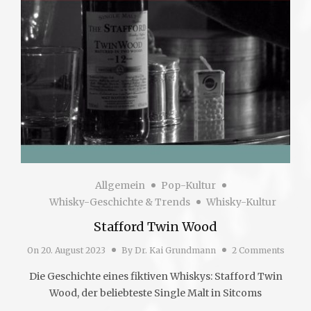
Allgemein
Pop-Kultur
Whisky-Geschichte & Trends
Whisky-Kultur
Stafford Twin Wood
On
20. August 2023
By
Dr. Kai Grundmann
2 Comments
Die Geschichte eines fiktiven Whiskys: Stafford Twin
Wood, der beliebteste Single Malt in Sitcoms