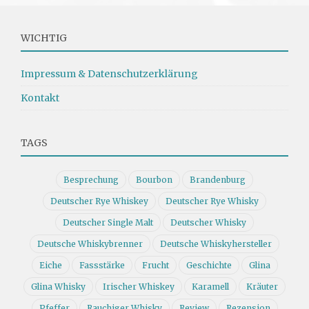
WICHTIG
Impressum & Datenschutzerklärung
Kontakt
TAGS
Besprechung
Bourbon
Brandenburg
Deutscher Rye Whiskey
Deutscher Rye Whisky
Deutscher Single Malt
Deutscher Whisky
Deutsche Whiskybrenner
Deutsche Whiskyhersteller
Eiche
Fassstärke
Frucht
Geschichte
Glina
Glina Whisky
Irischer Whiskey
Karamell
Kräuter
Pfeffer
Rauchiger Whisky
Review
Rezension