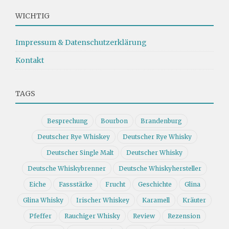
WICHTIG
Impressum & Datenschutzerklärung
Kontakt
TAGS
Besprechung
Bourbon
Brandenburg
Deutscher Rye Whiskey
Deutscher Rye Whisky
Deutscher Single Malt
Deutscher Whisky
Deutsche Whiskybrenner
Deutsche Whiskyhersteller
Eiche
Fassstärke
Frucht
Geschichte
Glina
Glina Whisky
Irischer Whiskey
Karamell
Kräuter
Pfeffer
Rauchiger Whisky
Review
Rezension