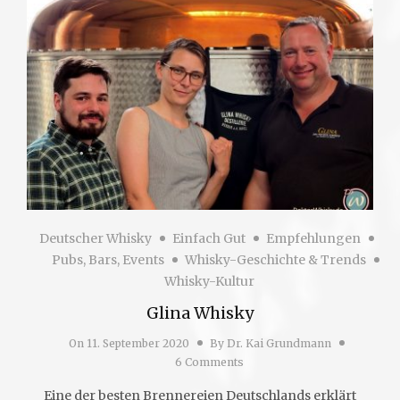
Deutscher Whisky
Einfach Gut
Empfehlungen
Pubs, Bars, Events
Whisky-Geschichte & Trends
Whisky-Kultur
Glina Whisky
On
11. September 2020
By
Dr. Kai Grundmann
6 Comments
Eine der besten Brennereien Deutschlands erklärt