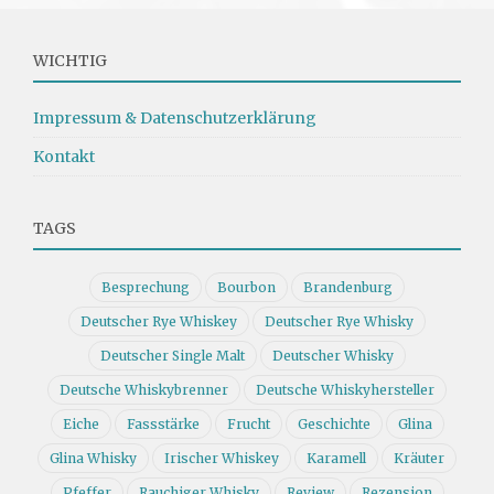
WICHTIG
Impressum & Datenschutzerklärung
Kontakt
TAGS
Besprechung
Bourbon
Brandenburg
Deutscher Rye Whiskey
Deutscher Rye Whisky
Deutscher Single Malt
Deutscher Whisky
Deutsche Whiskybrenner
Deutsche Whiskyhersteller
Eiche
Fassstärke
Frucht
Geschichte
Glina
Glina Whisky
Irischer Whiskey
Karamell
Kräuter
Pfeffer
Rauchiger Whisky
Review
Rezension