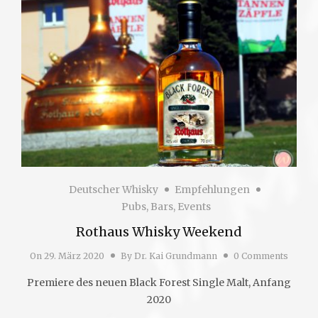
Deutscher Whisky
Empfehlungen
Pubs, Bars, Events
Rothaus Whisky Weekend
On
29. März 2020
By
Dr. Kai Grundmann
0 Comments
Premiere des neuen Black Forest Single Malt, Anfang
2020