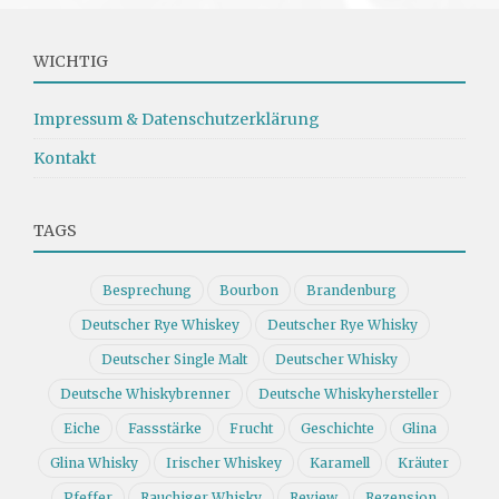
WICHTIG
Impressum & Datenschutzerklärung
Kontakt
TAGS
Besprechung
Bourbon
Brandenburg
Deutscher Rye Whiskey
Deutscher Rye Whisky
Deutscher Single Malt
Deutscher Whisky
Deutsche Whiskybrenner
Deutsche Whiskyhersteller
Eiche
Fassstärke
Frucht
Geschichte
Glina
Glina Whisky
Irischer Whiskey
Karamell
Kräuter
Pfeffer
Rauchiger Whisky
Review
Rezension