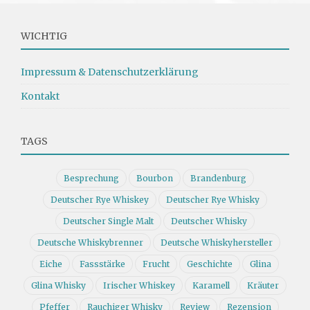
WICHTIG
Impressum & Datenschutzerklärung
Kontakt
TAGS
Besprechung
Bourbon
Brandenburg
Deutscher Rye Whiskey
Deutscher Rye Whisky
Deutscher Single Malt
Deutscher Whisky
Deutsche Whiskybrenner
Deutsche Whiskyhersteller
Eiche
Fassstärke
Frucht
Geschichte
Glina
Glina Whisky
Irischer Whiskey
Karamell
Kräuter
Pfeffer
Rauchiger Whisky
Review
Rezension