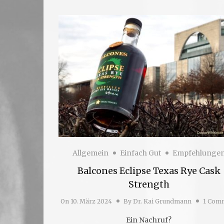
Allgemein
Einfach Gut
Empfehlunge
Balcones Eclipse Texas Rye Cask
Strength
On
10. März 2024
By
Dr. Kai Grundmann
1 Com
Ein Nachruf?