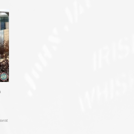
n
ment