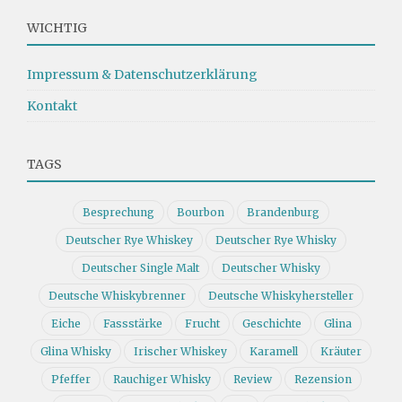
WICHTIG
Impressum & Datenschutzerklärung
Kontakt
TAGS
Besprechung
Bourbon
Brandenburg
Deutscher Rye Whiskey
Deutscher Rye Whisky
Deutscher Single Malt
Deutscher Whisky
Deutsche Whiskybrenner
Deutsche Whiskyhersteller
Eiche
Fassstärke
Frucht
Geschichte
Glina
Glina Whisky
Irischer Whiskey
Karamell
Kräuter
Pfeffer
Rauchiger Whisky
Review
Rezension