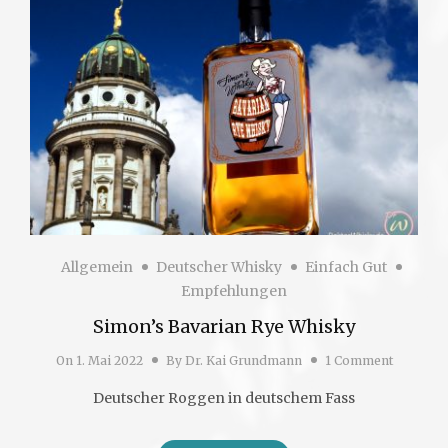
Allgemein
Deutscher Whisky
Einfach Gut
Empfehlungen
Simon’s Bavarian Rye Whisky
On
1. Mai 2022
By
Dr. Kai Grundmann
1 Comment
Deutscher Roggen in deutschem Fass