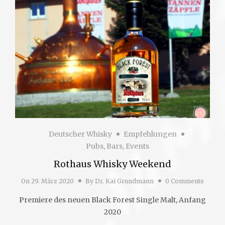
Deutscher Whisky
Empfehlungen
Pubs, Bars, Events
Rothaus Whisky Weekend
On
29. März 2020
By
Dr. Kai Grundmann
0 Comments
Premiere des neuen Black Forest Single Malt, Anfang
2020