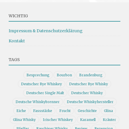
WICHTIG
Impressum & Datenschutzerklärung
Kontakt
TAGS
Besprechung
Bourbon
Brandenburg
Deutscher Rye Whiskey
Deutscher Rye Whisky
Deutscher Single Malt
Deutscher Whisky
Deutsche Whiskybrenner
Deutsche Whiskyhersteller
Eiche
Fassstärke
Frucht
Geschichte
Glina
Glina Whisky
Irischer Whiskey
Karamell
Kräuter
Pfeffer
Rauchiger Whisky
Review
Rezension