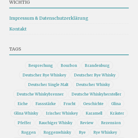
WICHTIG
Impressum & Datenschutzerklärung
Kontakt
TAGS
Besprechung
Bourbon
Brandenburg
Deutscher Rye Whiskey
Deutscher Rye Whisky
Deutscher Single Malt
Deutscher Whisky
Deutsche Whiskybrenner
Deutsche Whiskyhersteller
Eiche
Fassstärke
Frucht
Geschichte
Glina
Glina Whisky
Irischer Whiskey
Karamell
Kräuter
Pfeffer
Rauchiger Whisky
Review
Rezension
Roggen
Roggenwhisky
Rye
Rye Whiskey