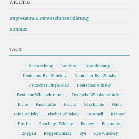
WICHTIG
Impressum & Datenschutzerklärung
Kontakt
TAGS
Besprechung
Bourbon
Brandenburg
Deutscher Rye Whiskey
Deutscher Rye Whisky
Deutscher Single Malt
Deutscher Whisky
Deutsche Whiskybrenner
Deutsche Whiskyhersteller
Eiche
Fassstärke
Frucht
Geschichte
Glina
Glina Whisky
Irischer Whiskey
Karamell
Kräuter
Pfeffer
Rauchiger Whisky
Review
Rezension
Roggen
Roggenwhisky
Rye
Rye Whiskey