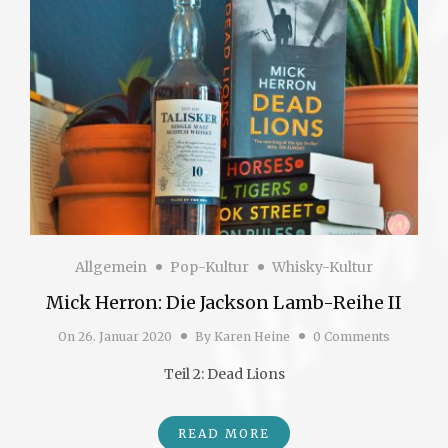
Allgemein
Pop-Kultur
Whisky-Kultur
Mick Herron: Die Jackson Lamb-Reihe II
On
26. Januar 2020
By
Karen Heine
0 Comments
Teil 2: Dead Lions
READ MORE