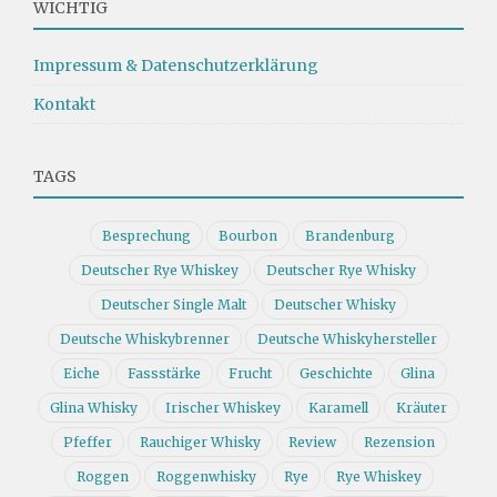
WICHTIG
Impressum & Datenschutzerklärung
Kontakt
TAGS
Besprechung
Bourbon
Brandenburg
Deutscher Rye Whiskey
Deutscher Rye Whisky
Deutscher Single Malt
Deutscher Whisky
Deutsche Whiskybrenner
Deutsche Whiskyhersteller
Eiche
Fassstärke
Frucht
Geschichte
Glina
Glina Whisky
Irischer Whiskey
Karamell
Kräuter
Pfeffer
Rauchiger Whisky
Review
Rezension
Roggen
Roggenwhisky
Rye
Rye Whiskey