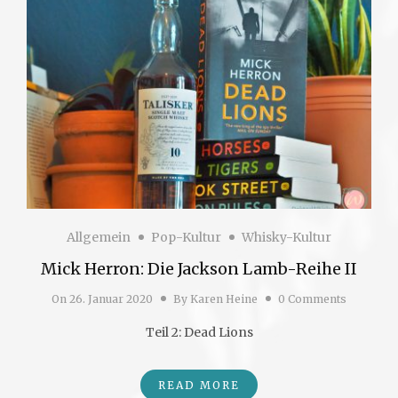
Allgemein
Pop-Kultur
Whisky-Kultur
Mick Herron: Die Jackson Lamb-Reihe II
On
26. Januar 2020
By
Karen Heine
0 Comments
Teil 2: Dead Lions
READ MORE