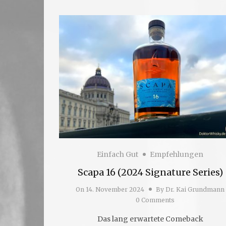
Einfach Gut
Empfehlungen
Scapa 16 (2024 Signature Series)
On
14. November 2024
By
Dr. Kai Grundmann
0 Comments
Das lang erwartete Comeback