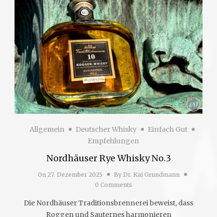
Allgemein
Deutscher Whisky
Einfach Gut
Empfehlungen
Nordhäuser Rye Whisky No.3
On
27. Dezember 2025
By
Dr. Kai Grundmann
0 Comments
Die Nordhäuser Traditionsbrennerei beweist, dass
Roggen und Sauternes harmonieren