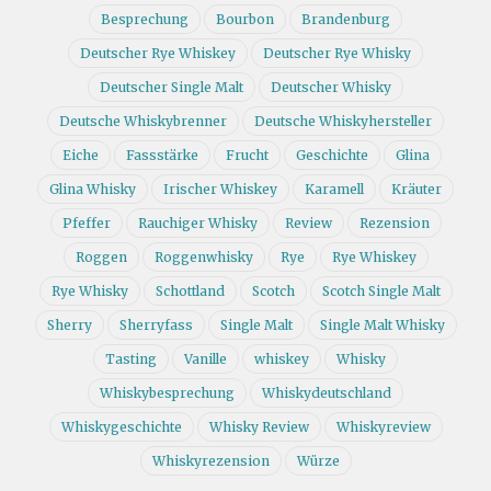
Besprechung
Bourbon
Brandenburg
Deutscher Rye Whiskey
Deutscher Rye Whisky
Deutscher Single Malt
Deutscher Whisky
Deutsche Whiskybrenner
Deutsche Whiskyhersteller
Eiche
Fassstärke
Frucht
Geschichte
Glina
Glina Whisky
Irischer Whiskey
Karamell
Kräuter
Pfeffer
Rauchiger Whisky
Review
Rezension
Roggen
Roggenwhisky
Rye
Rye Whiskey
Rye Whisky
Schottland
Scotch
Scotch Single Malt
Sherry
Sherryfass
Single Malt
Single Malt Whisky
Tasting
Vanille
whiskey
Whisky
Whiskybesprechung
Whiskydeutschland
Whiskygeschichte
Whisky Review
Whiskyreview
Whiskyrezension
Würze