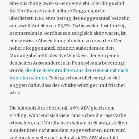
eine Mischung zwei-zu-eins vorsieht. Allerdings sind
für Nordhausen auch höhere Roggenanteile
überliefert, 1780 etwa betrug der Roggenanteil bei zehn
von zwölf Anteilen ca. 83,3%. Da bisweilen fast fünfzig
Brennereien in Nordhausen zeitgleich aktiv waren, ist
eine gewisse Abweichung ohnehin zu erwarten. Der
höhere Roggenanteil erinnert außerdem an den
Monongahela-Stil des Rye Whiskeys, der von jenen
deutschen Auswanderern in Pennsylvania bevorzugt
wurde,
die ihre Brenntradition aus der Heimat mit nach
Amerika nahmen
. Rein geschmacklich sorgt so viel
Roggen dafür, dass der Whisky würziger und frischer
wirkt.
Die Alkoholstärke bleibt mit 46% ABV gleich dem
Erstling. Während sich viele Fans sicher die Fassstärke
wünschen, darf Nordhausen seinen breit aufgestellten
Kundenkreis nicht aus dem Auge verlieren. Korn wird
zudem eher selten mit mehr als 40% ABV abgefüllt.